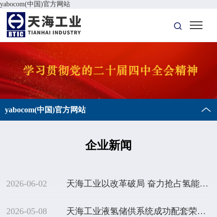
yabocom(中国)官方网站
yabocom(中国)官方网站
企业新闻
2026-06-02
天海工业以改革破局 奋力抢占氢能新赛道
2026-05-08
天海工业液氢储供系统成功配套荣程新能重卡，赋能液氢全链条示范项目在津落地