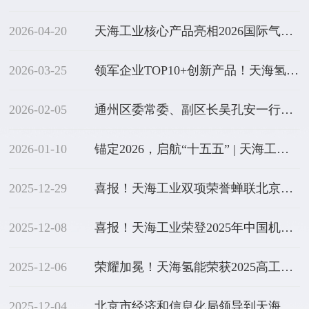
2026-04-20
天海工业核心产品亮相2026国际气体工业博览会
2026-03-25
领军企业TOP10+创新产品！天海氢能荣膺中关村氢能产业联盟双项大奖
2026-02-05
通州区委常委、副区长吴孔安一行到天海工业调研
2026-01-10
锚定2026，启航“十五五” | 天海工业召开六届七次员代会暨2026年工作会
2025-12-29
喜报！天海工业双项荣誉蝉联北京企业百强！
2025-12-08
喜报！天海工业荣登2025年中国机械500强！
2025-12-06
荣耀加冕！天海氢能荣获2025高工金球奖“Ⅳ型瓶出货量最大奖”
2025-12-04
北京市经济和信息化局领导到天海工业调研氢能产业发展